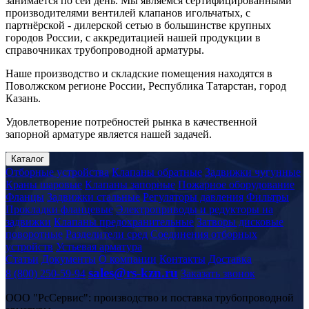
занимается по сей день. Мы являемся сертифицированными
производителями вентилей клапанов игольчатых, с
партнёрской - дилерской сетью в большинстве крупных
городов России, с аккредитацией нашей продукции в
справочниках трубопроводной арматуры.
Наше производство и складские помещения находятся в
Поволжском регионе России, Республика Татарстан, город
Казань.
Удовлетворение потребностей рынка в качественной
запорной арматуре является нашей задачей.
Каталог
Отборные устройства
Клапаны обратные
Задвижки чугунные
Краны шаровые
Клапаны запорные
Пожарное оборудование
Фланцы
Задвижки стальные
Регуляторы давления
Фильтры
Прокладки фланцевые
Электроприводы и редукторы на
задвижки
Клапаны предохранительные
Затворы дисковые
поворотные
Разделители сред
Соединения отборных
устройств
Устьевая арматура
Статьи
Документы
О компании
Контакты
Доставка
sales@rs-kzn.ru
8 (800) 250-59-94
Заказать звонок
ООО "РсСервис": производство и поставка трубопроводной