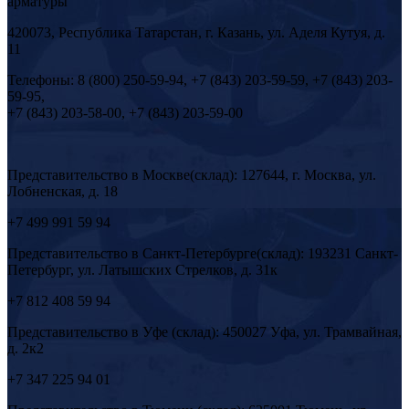
арматуры
420073, Республика Татарстан, г. Казань, ул. Аделя Кутуя, д.
11
Телефоны: 8 (800) 250-59-94, +7 (843) 203-59-59, +7 (843) 203-
59-95,
+7 (843) 203-58-00, +7 (843) 203-59-00
Представительство в Москве(склад): 127644, г. Москва, ул.
Лобненская, д. 18
+7 499 991 59 94
Представительство в Санкт-Петербурге(склад): 193231 Санкт-
Петербург, ул. Латышских Стрелков, д. 31к
+7 812 408 59 94
Представительство в Уфе (склад): 450027 Уфа, ул. Трамвайная,
д. 2к2
+7 347 225 94 01