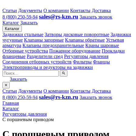
Статьи
Документы
О компании
Контакты
Доставка
sales@rs-kzn.ru
8 (800) 250-59-94
Заказать звонок
Каталог
Заказать
Каталог
Задвижки стальные
Затворы дисковые поворотные
Задвижки
чугунные
Клапаны запорные
Клапаны обратные
Устьевая
арматура
Клапаны предохранительные
Краны шаровые
Отборные устройства
Пожарное оборудование
Прокладки
фланцевые
Разделители сред
Регуляторы давления
Соединения отборных устройств
Фильтры
Фланцы
Электроприводы и редукторы на задвижки
Заказать
Статьи
Документы
О компании
Контакты
Доставка
sales@rs-kzn.ru
8 (800) 250-59-94
Заказать звонок
Главная
Каталог
Регуляторы давления
С поршневым приводом
С поршневым приводом