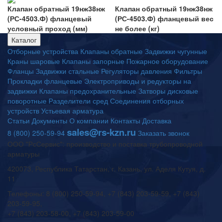
Клапан обратный 19нж38нж
Клапан обратный 19нж38нж
(РС-4503.Ф) фланцевый
(РС-4503.Ф) фланцевый вес
условный проход (мм)
не более (кг)
Каталог
Отборные устройства
Клапаны обратные
Задвижки чугунные
Краны шаровые
Клапаны запорные
Пожарное оборудование
Фланцы
Задвижки стальные
Регуляторы давления
Фильтры
Прокладки фланцевые
Электроприводы и редукторы на
задвижки
Клапаны предохранительные
Затворы дисковые
поворотные
Разделители сред
Соединения отборных
устройств
Устьевая арматура
Статьи
Документы
О компании
Контакты
Доставка
sales@rs-kzn.ru
8 (800) 250-59-94
Заказать звонок
ООО "РсСервис": производство и поставка трубопроводной
арматуры
420073, Республика Татарстан, г. Казань, ул. Аделя Кутуя, д.
11
Телефоны: 8 (800) 250-59-94, +7 (843) 203-59-59, +7 (843)
203-59-95,
+7 (843) 203-58-00, +7 (843) 203-59-00