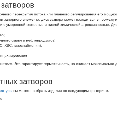
 затворов
олного перекрытия потока или плавного регулирования его мощнос
ии запорного элемента, диск затвора может находиться в промежу
и с умеренной вязкостью и низкой химической агрессивностью. Д
во;
одного сырья и нефтепродуктов;
С, ХВС, газоснабжения);
диционирования.
тнителя. Это гарантирует герметичность, но снижает максимально 
тных затворов
рматуры
вы можете выбрать изделия по следующим критериям:
ое