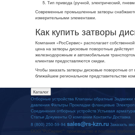
Тип привода (ручной, электрический, пневм
Современные промышленные затворы снабжаются
измерительными элементами.
Как купить затворы ди
Компания «РосСервис» располагает собственной 
цена на затворы дисковые поворотные действует
железнодорожным и автомобильным транспортом 
клиентам предоставляются скидки.
Чтобы заказать затворы дисковые поворотные от 
ближайшем региональном представительстве ко
Каталог
Отборные устройства
Клапаны обратные
Задвижки 
давления
Фильтры
Прокладки фланцевые
Электроп
Соединения отборных устройств
Устьевая арматур
Статьи
Документы
О компании
Контакты
Доставка
sales@rs-kzn.ru
8 (800) 250-59-94
Заказать зв
ООО "РсСервис": производство и поставка трубопр