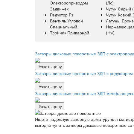
Электороприводом
(лс)
Задвижек
Чугун Серый (
Редуктор Гз
Чугун Ковкий (
Вентиль Угловой
Латунь, Бронз
Специальный
Нержавеющая
Тройник Приварной
(нж)
Затворы дисковые поворотные ЗДП с электропри
Узнать цену
Затворы дисковые поворотные ЗДП с редуктором
Узнать цену
Затворы дисковые поворотные ЗДП межфланцев
Узнать цену
Ищете надёжную запорную арматуру для магист
выгодно купить затворы дисковые поворотные со 