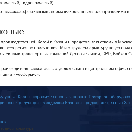
атический, гидравлический).
 высокоэффективными автоматизированными электрическими и п
сковые
производственной базой в Казани и представительствами в Москв
 во всех регионах присутствия. Мы отгружаем арматуру на услови
и силами транспортных компаний Деловые линии, DPD, Байкал-Сер
производителя, свяжитесь с отделом сбыта в центральном офисе п
мпании «РосСервис».
чугунные
Краны шаровые
Клапаны запорные
Пожарное оборудова
риводы и редукторы на задвижки
Клапаны предохранительные
Зат
а
онок
оводной арматуры