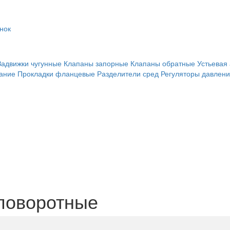
онок
Задвижки чугунные
Клапаны запорные
Клапаны обратные
Устьевая
ание
Прокладки фланцевые
Разделители сред
Регуляторы давлен
поворотные