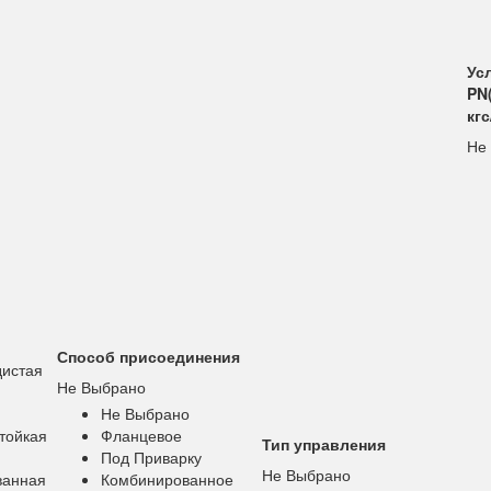
Ус
PN(
кгс
Не
Способ присоединения
дистая
Не Выбрано
Не Выбрано
тойкая
Фланцевое
Тип управления
Под Приварку
Не Выбрано
ванная
Комбинированное