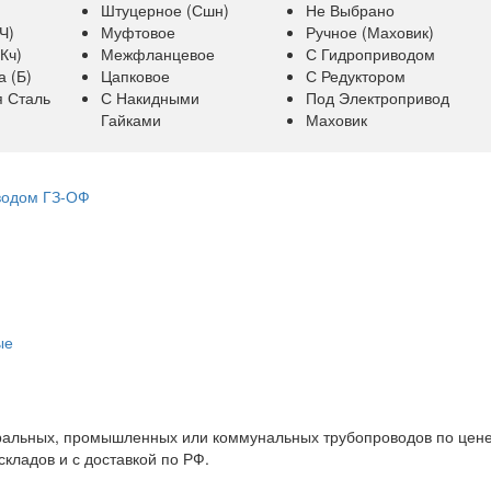
Штуцерное (сшн)
Не Выбрано
ч)
Муфтовое
Ручное (маховик)
кч)
Межфланцевое
С Гидроприводом
а (б)
Цапковое
С Редуктором
 Сталь
С Накидными
Под Электропривод
Гайками
Маховик
водом ГЗ-ОФ
ые
ральных, промышленных или коммунальных трубопроводов по цене
складов и с доставкой по РФ.