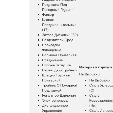
Подставка Под
Пожарный Гидрант
Фильтр
Клапан
Предохранительный
(17)
Затвор Дисковый (32)
Разделители Сред
Прокладки
Фланцевые
Бобышка Приварная
Соединение
Пробка-Заглушка
Материал корпуса
Переходник Трубный
Не Выбрано
Штуцер Трубный
Приварной
Не Выбрано
Тройник С Пожарной
Сталь Углеро
Подставкой
(с)
Регулятор Давления
Сталь
Электропривод
Коррозионнос
Дистанционное
(нж)
Управление
Сталь Легиро