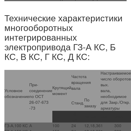
Технические характеристики
многооборотных
интегрированных
электропривода ГЗ-А КС, Б
КС, В КС, Г КС, Д КС:
Настраиваемое
Частота
число оборотов
вращения
При-
вых.
Крутящий
вала
Условное
соединение
вала,
момент
обозначение
по ОСТ
необходимое
По
26-07-673
для Закр./Откр.
Станд.
заказу
-73
арматуры
об/
Н-м
об/мин
Мин
Макс
мин
ГЗ-А.100 КС
А
100
24
12,18,36
1
300