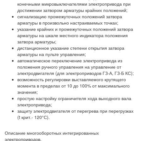
конечными микровыключателями электропривода при
достижении затвором арматуры крайних положений;
сигнализацию промежуточных положений затвора
арматуры в произвольно настраиваемых точках;
указание крайних и промежуточных положений затвора
арматуры на шкале местного индикатора положения
затвора арматуры;
дистанционное указание степени открытия затвора
арматуры на пульте управления;
автоматическое переключение электропривода из
положения ручного управления на управление от
электродвигателя (для электроприводов ГЗ-А, ГЗ-Б КС);
возможность регулировки выставляемого крутящего
момента в пределах от 10 до 100% от максимального
значения;
простую настройку ограничителя хода выходного вала
электропривода;
защиту электродвигателя от перегрева при перегрузках
(t крит.- 120°С).
Описание многооборотных интегрированных
электроприводов.