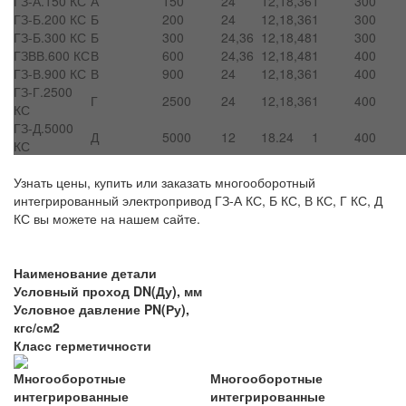
ГЗ-А.150 КС
А
150
24
12,18,36
1
300
ГЗ-Б.200 КС
Б
200
24
12,18,36
1
300
ГЗ-Б.300 КС
Б
300
24,36
12,18,48
1
300
ГЗВВ.600 КС
В
600
24,36
12,18,48
1
400
ГЗ-В.900 КС
В
900
24
12,18,36
1
400
ГЗ-Г.2500
Г
2500
24
12,18,36
1
400
КС
ГЗ-Д.5000
Д
5000
12
18.24
1
400
КС
Узнать цены, купить или заказать многооборотный
интегрированный электропривод ГЗ-А КС, Б КС, В КС, Г КС, Д
КС вы можете на нашем сайте.
Наименование детали
Условный проход DN(Ду), мм
Условное давление PN(Ру),
кгс/см2
Класс герметичности
Многооборотные
Многооборотные
интегрированные
интегрированные