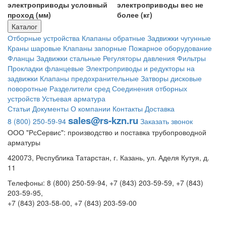
электроприводы условный
электроприводы вес не
проход (мм)
более (кг)
Каталог
Отборные устройства
Клапаны обратные
Задвижки чугунные
Краны шаровые
Клапаны запорные
Пожарное оборудование
Фланцы
Задвижки стальные
Регуляторы давления
Фильтры
Прокладки фланцевые
Электроприводы и редукторы на
задвижки
Клапаны предохранительные
Затворы дисковые
поворотные
Разделители сред
Соединения отборных
устройств
Устьевая арматура
Статьи
Документы
О компании
Контакты
Доставка
sales@rs-kzn.ru
8 (800) 250-59-94
Заказать звонок
ООО "РсСервис": производство и поставка трубопроводной
арматуры
420073, Республика Татарстан, г. Казань, ул. Аделя Кутуя, д.
11
Телефоны: 8 (800) 250-59-94, +7 (843) 203-59-59, +7 (843)
203-59-95,
+7 (843) 203-58-00, +7 (843) 203-59-00