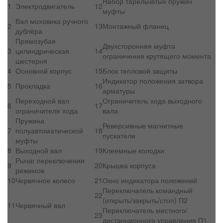
Набор тарельчатых пружин
1
Электродвигатель
12
муфты
Вал моховика ручного
2
13
Монтажный фланец
дублёра
Прямозубая
Двухсторонняя муфта
3
цилиндрическая
14
ограничения крутящего момента
шестерня
4
Основной корпус
15
Блок тепловой защиты
Индикатор положения затвора
5
Прокладка
16
арматуры
Переходной вал
Ограничитель хода выходного
6
17
ограничителя хода
вала
Пружина
Реверсивные магнитные
7
полуавтоматической
18
пускатели
муфты
8
Выходной вал
19
Клеемные колодки
Рычаг переключения
9
20
Крышка корпуса
режимов
10
Червячное колесо
21
Окно индикатора положений
Переключатель командный
22
(открыть/закрыть/стоп) П2
11
Червячный вал
Переключатель местного/
23
дистанционного управления П1