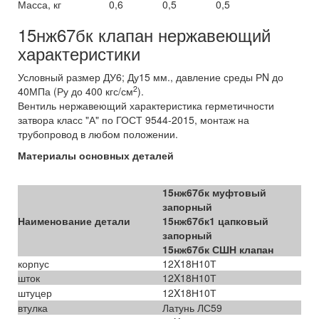
Масса, кг
0,6
0,5
0,5
15нж67бк клапан нержавеющий
характеристики
Условный размер ДУ6; Ду15 мм., давление среды РN до
2
40МПа (Ру до 400 кгс/см
).
Вентиль нержавеющий характеристика герметичности
затвора класс "А" по ГОСТ 9544-2015, монтаж на
трубопровод в любом положении.
Материалы основных деталей
15нж67бк муфтовый
запорный
Наименование детали
15нж67бк1 цапковый
запорный
15нж67бк СШН клапан
корпус
12X18Н10Т
шток
12X18Н10Т
штуцер
12X18Н10Т
втулка
Латунь ЛС59