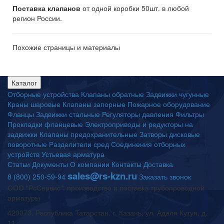
Поставка клапанов
от одной коробки 50шт. в любой
регион России.
Похожие страницы и материалы
Каталог
Отборные устройства
Клапаны обратные
Задвижки чугунные
Краны шаровые
Клапаны запорные
Пожарное оборудование
Фланцы
Задвижки стальные
Регуляторы давления
Фильтры
Прокладки фланцевые
Электроприводы и редукторы на
задвижки
Клапаны предохранительные
Затворы дисковые
поворотные
Разделители сред
Соединения отборных
устройств
Устьевая арматура
Статьи
Документы
О компании
Контакты
Доставка
sales@rs-kzn.ru
8 (800) 250-59-94
Заказать звонок
ООО "РсСервис": производство и поставка трубопроводной
арматуры
420073, Республика Татарстан, г. Казань, ул. Аделя Кутуя, д.
11