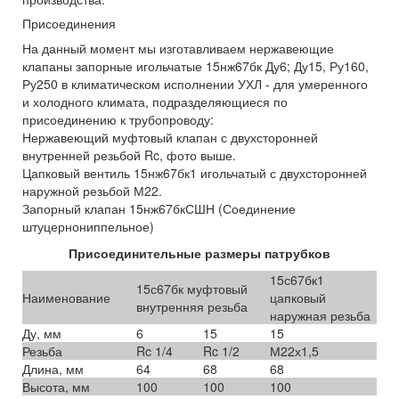
Присоединения
На данный момент мы изготавливаем нержавеющие
клапаны запорные игольчатые 15нж67бк Ду6; Ду15, Ру160,
Ру250 в климатическом исполнении УХЛ - для умеренного
и холодного климата, подразделяющиеся по
присоединению к трубопроводу:
Нержавеющий муфтовый клапан с двухсторонней
внутренней резьбой Rc, фото выше.
Цапковый вентиль 15нж67бк1 игольчатый с двухсторонней
наружной резьбой М22.
Запорный клапан 15нж67бкСШН (Соединение
штуцернониппельное)
Присоединительные размеры патрубков
15с67бк1
15с67бк муфтовый
Наименование
цапковый
внутренняя резьба
наружная резьба
Ду, мм
6
15
15
Резьба
Rc 1/4
Rc 1/2
М22х1,5
Длина, мм
64
68
68
Высота, мм
100
100
100