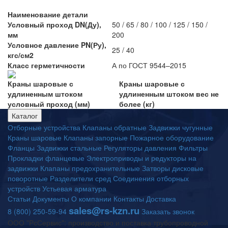
Наименование детали
Условный проход DN(Ду),
50 / 65 / 80 / 100 / 125 / 150 /
мм
200
Условное давление PN(Ру),
25 / 40
кгс/см2
Класс герметичности
А по ГОСТ 9544–2015
Краны шаровые с
Краны шаровые с
удлиненным штоком
удлиненным штоком вес не
условный проход (мм)
более (кг)
Каталог
Отборные устройства
Клапаны обратные
Задвижки чугунные
Краны шаровые
Клапаны запорные
Пожарное оборудование
Фланцы
Задвижки стальные
Регуляторы давления
Фильтры
Прокладки фланцевые
Электроприводы и редукторы на
задвижки
Клапаны предохранительные
Затворы дисковые
поворотные
Разделители сред
Соединения отборных
устройств
Устьевая арматура
Статьи
Документы
О компании
Контакты
Доставка
sales@rs-kzn.ru
8 (800) 250-59-94
Заказать звонок
ООО "РсСервис": производство и поставка трубопроводной