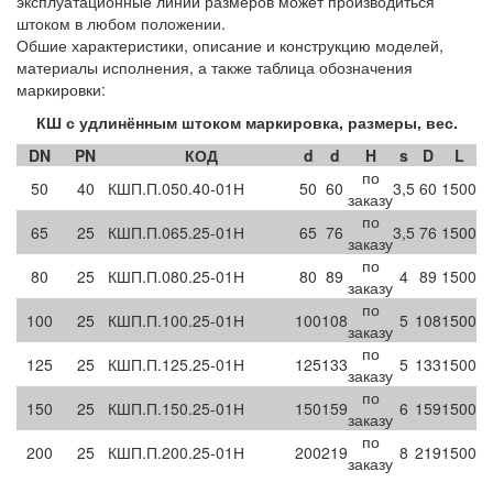
эксплуатационные линии размеров может производиться
штоком в любом положении.
Обшие характеристики, описание и конструкцию моделей,
материалы исполнения, а также таблица обозначения
маркировки:
КШ с удлинённым штоком маркировка, размеры, вес.
DN
PN
КОД
d
d
H
s
D
L
по
50
40
КШП.П.050.40-01Н
50
60
3,5
60
1500
заказу
по
65
25
КШП.П.065.25-01Н
65
76
3,5
76
1500
заказу
по
80
25
КШП.П.080.25-01Н
80
89
4
89
1500
заказу
по
100
25
КШП.П.100.25-01Н
100
108
5
108
1500
заказу
по
125
25
КШП.П.125.25-01Н
125
133
5
133
1500
заказу
по
150
25
КШП.П.150.25-01Н
150
159
6
159
1500
заказу
по
200
25
КШП.П.200.25-01Н
200
219
8
219
1500
заказу