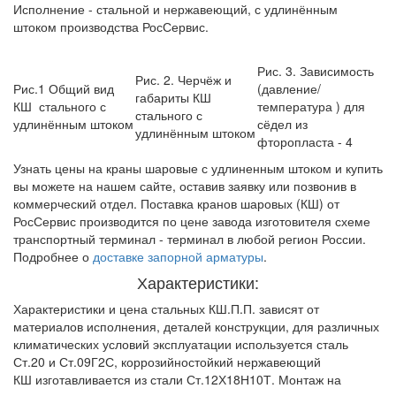
Исполнение - стальной и нержавеющий, с удлинённым
штоком производства РосСервис.
Рис. 3. Зависимость
Рис. 2. Черчёж и
Рис.1 Общий вид
(давление/
габариты КШ
КШ стального с
температура ) для
стального с
удлинённым штоком
сёдел из
удлинённым штоком
фторопласта - 4
Узнать цены на краны шаровые с удлиненным штоком и купить
вы можете на нашем сайте, оставив заявку или позвонив в
коммерческий отдел. Поставка кранов шаровых (КШ) от
РосСервис производится по цене завода изготовителя схеме
транспортный терминал - терминал в любой регион России.
Подробнее о
доставке запорной арматуры
.
Характеристики:
Характеристики и цена стальных КШ.П.П. зависят от
материалов исполнения, деталей конструкции, для различных
климатических условий эксплуатации используется сталь
Ст.20 и Ст.09Г2С, коррозийностойкий нержавеющий
КШ изготавливается из стали Ст.12Х18Н10Т. Монтаж на