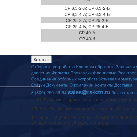
СР 6,3-2-А; СР 6,3-2-Б
СР 6,3-4-А; СР 6,3-4-Б
СР 25-2-А; СР 25-2-Б
СР 25-4-Б; СР 25-4-Б
СР 40-А
СР 40-б
Каталог
Отборные устройства
Клапаны обратные
Задвижки 
давления
Фильтры
Прокладки фланцевые
Электроп
Соединения отборных устройств
Устьевая арматур
Статьи
Документы
О компании
Контакты
Доставка
sales@rs-kzn.ru
8 (800) 250-59-94
Заказать зв
ООО "РсСервис": производство и поставка трубопр
420073, Республика Татарстан, г. Казань, ул. Аделя 
Телефоны: 8 (800) 250-59-94, +7 (843) 203-59-59, +
+7 (843) 203-58-00, +7 (843) 203-59-00