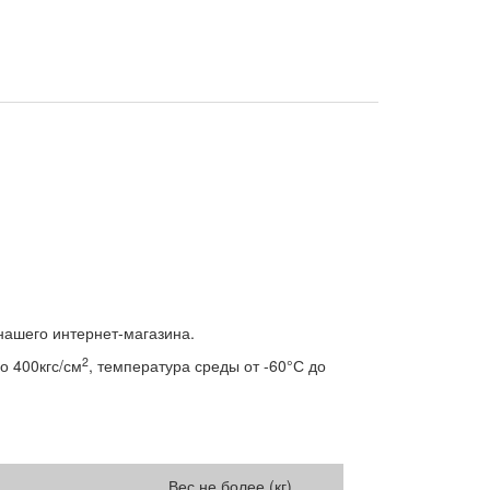
 нашего интернет-магазина.
2
о 400кгс/см
, температура среды от -60°С до
Вес не более (кг).