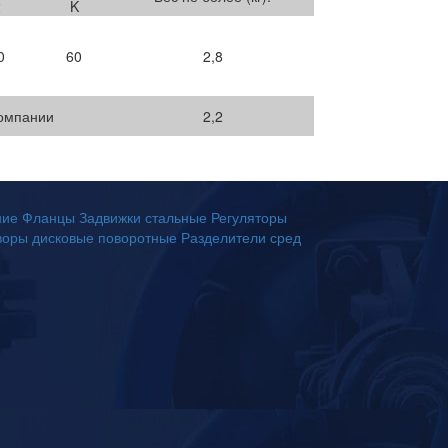
2
K
0
60
2,8
компании
2,2
ние
Фланцы
Задвижки стальные
Регуляторы
воры дисковые поворотные
Разделители сред