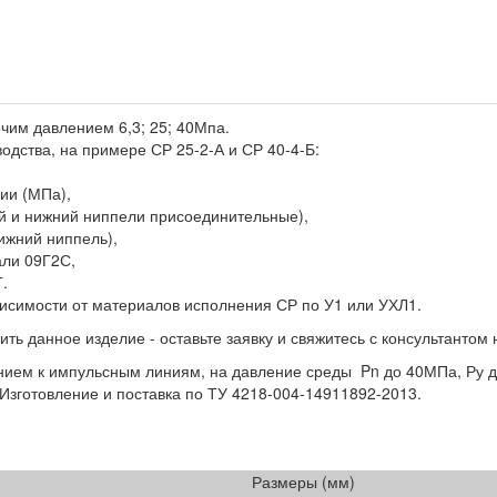
чим давлением 6,3; 25; 40Мпа.
дства, на примере СР 25-2-А и СР 40-4-Б:
ии (МПа),
ой и нижний ниппели присоединительные),
ижний ниппель),
али 09Г2С,
.
висимости от материалов исполнения СР по У1 или УХЛ1.
ить данное изделие - оставьте заявку и свяжитесь с консультантом
ием к импульсным линиям, на давление среды Pn до 40МПа, Ру д
 Изготовление и поставка по ТУ 4218-004-14911892-2013.
Размеры (мм)