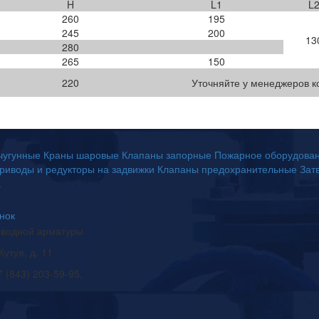
H
L1
L
260
195
245
200
13
280
265
150
220
Уточняйте у менеджеров 
чугунные
Краны шаровые
Клапаны запорные
Пожарное оборудова
риводы и редукторы на задвижки
Клапаны предохранительные
Зат
а
онок
оводной арматуры
Кутуя, д. 11
7 (843) 203-59-95,