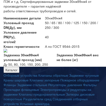
ПЭК и т.д. Сертифицированные задвижки 30нж99нж4 от
производителя – гарантия надёжной
работы ответственных трубопроводов и сетей.
Наименование детали
30нж99нж4
Условный проход
50 / 65 / 80 / 100 / 125 / 150 / 200 /
DN(Ду), мм
250 / 300
Условное давление
PN(Ру),
40
кгс/см2
Класс герметичности
А по ГОСТ 9544–2015
Задвижка 30нж99нж4
Задвижка 30нж99нж4 вес
условный проход (мм)
не более (кг)
Ду 50, 80, 100, 150, 200, 250
Каталог
Отборные устройства
Клапаны обратные
Задвижки чугунные
Краны шаровые
Клапаны запорные
Пожарное оборудование
Фланцы
Задвижки стальные
Регуляторы давления
Фильтры
Прокладки фланцевые
Электроприводы и редукторы на
задвижки
Клапаны предохранительные
Затворы дисковые
поворотные
Разделители сред
Соединения отборных
устройств
Устьевая арматура