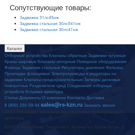
Сопутствующие товары:
Задвижка 31лс45нж
Задвижка стальная 30лс541нж
Задвижка стальная 30лс41нж
Каталог
Отборные устройства
Клапаны обратные
Задвижки чугунные
Краны шаровые
Клапаны запорные
Пожарное оборудование
Фланцы
Задвижки стальные
Регуляторы давления
Фильтры
Прокладки фланцевые
Электроприводы и редукторы на
задвижки
Клапаны предохранительные
Затворы дисковые
поворотные
Разделители сред
Соединения отборных
устройств
Устьевая арматура
Статьи
Документы
О компании
Контакты
Доставка
sales@rs-kzn.ru
8 (800) 250-59-94
Заказать звонок
ООО "РсСервис": производство и поставка трубопроводной
арматуры
420073, Республика Татарстан, г. Казань, ул. Аделя Кутуя, д.
11