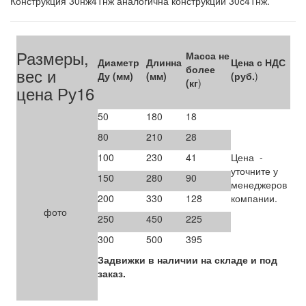
Конструкция 30нж41нж аналогична конструкции 30с41нж.
Размеры,
Масса не
Диаметр
Длинна
Цена с НДС
более
вес и
Ду (мм)
(мм)
(руб.
)
(кг
)
цена Ру16
50
180
18
80
210
28
100
230
41
Цена -
уточните у
150
280
90
менеджеров
200
330
128
компании.
фото
250
450
225
300
500
395
Задвижки в наличии на складе и под
заказ.